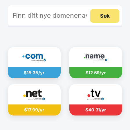
Søk
$15.35/yr
$12.59/yr
$17.99/yr
$40.31/yr