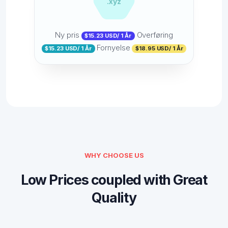
.xyz
Ny pris
Overføring
$15.23 USD/ 1 År
Fornyelse
$15.23 USD/ 1 År
$18.95 USD/ 1 År
WHY CHOOSE US
Low Prices coupled with Great
Quality