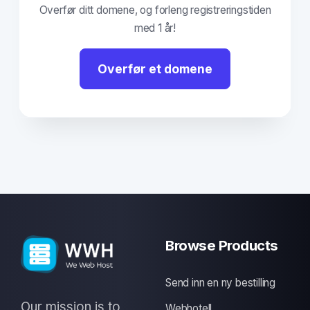
Overfør ditt domene, og forleng registreringstiden
med 1 år!
Overfør et domene
Browse Products
Send inn en ny bestilling
Our mission is to
Webhotell