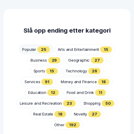
Slå opp ending etter kategori
Popular
25
Arts and Entertainment
15
Business
29
Geographic
27
Sports
15
Technology
26
Services
91
Money and Finance
18
Education
12
Food and Drink
11
Leisure and Recreation
23
Shopping
50
Real Estate
18
Novelty
27
Other
192