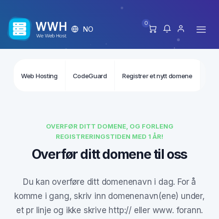
0
NO
Ove
Web Hosting
CodeGuard
Registrer et nytt domene
OVERFØR DITT DOMENE, OG FORLENG
REGISTRERINGSTIDEN MED 1 ÅR!
Overfør ditt domene til oss
Du kan overføre ditt domenenavn i dag. For å
komme i gang, skriv inn domenenavn(ene) under,
et pr linje og ikke skrive http:// eller www. forann.