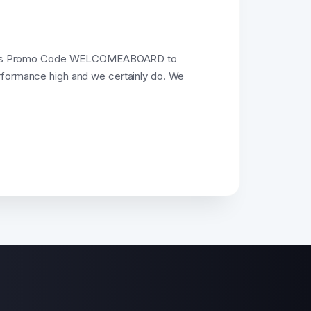
e this Promo Code WELCOMEABOARD to
erformance high and we certainly do. We