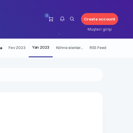
0
Create account
Müştəri girişi
Yan 2023
Fev 2023
Köhnə elanlar...
RSS Feed
rə
Bu an üçün bildirişiniz yoxdur.