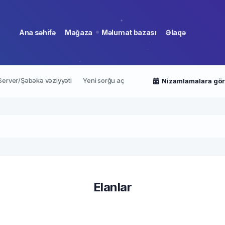
Ana səhifə
Mağaza
Məlumat bazası
Əlaqə
Server/Şəbəkə vəziyyəti
Yeni sorğu aç
Nizamlamalara gö
3
Elanlar