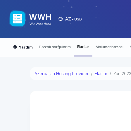
AZ
- USD
Elanlar
Dəstək sorğularım
Məlumat bazası
Yardım
Azerbaijan Hosting Provider
Elanlar
Yan 202