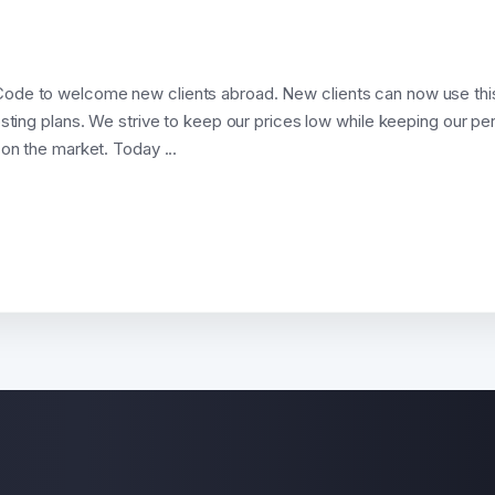
Code to welcome new clients abroad. New clients can now us
sting plans. We strive to keep our prices low while keeping our p
on the market. Today ...