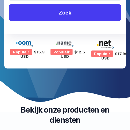
Zoek
Populair
$15.35
Populair
$12.59
Populair
$17.99
USD
USD
USD
Bekijk onze producten en
diensten