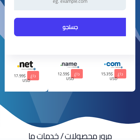
جستجو
داغ
$15.35
داغ
$12.59
داغ
$17.99
USD
USD
USD
مرور محصولات / خدمات ما