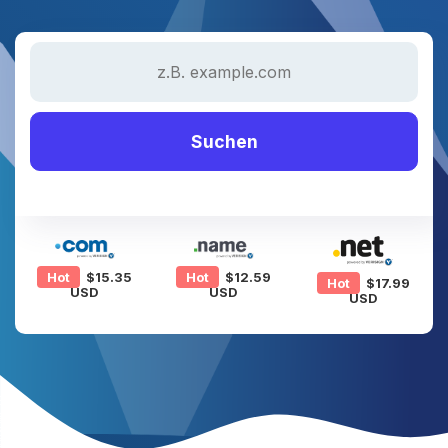
Suchen
Hot
$15.35
Hot
$12.59
Hot
$17.99
USD
USD
USD