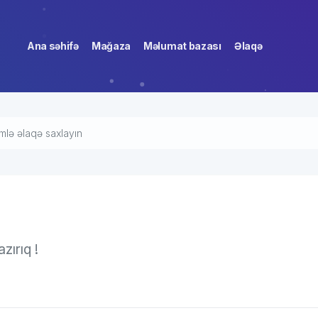
Ana səhifə
Mağaza
Məlumat bazası
Əlaqə
mlə əlaqə saxlayın
zırıq !