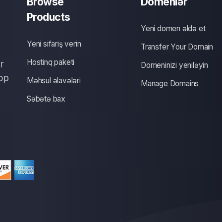
Browse
Domenlər
Products
Yeni domen əldə et
Yeni sifariş verin
Transfer Your Domain
Hostinq paketi
r
Domeninizi yeniləyin
op
Məhsul əlavələri
Manage Domains
Səbətə bax