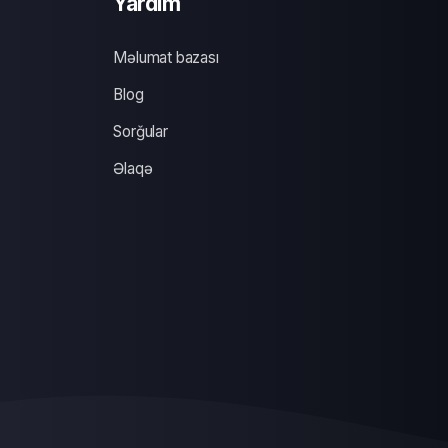
Yardım
Məlumat bazası
Blog
Sorğular
Əlaqə