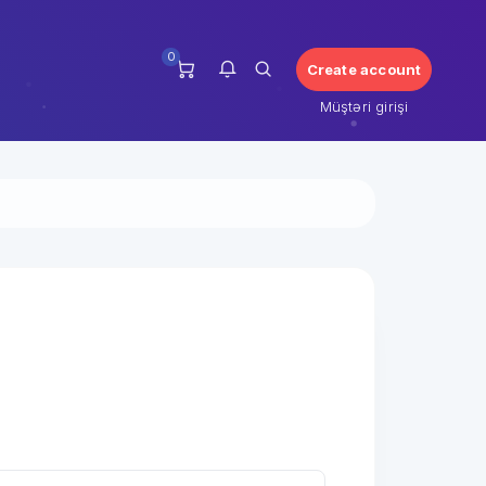
0
Create account
Müştəri girişi
Bu an üçün bildirişiniz yoxdur.