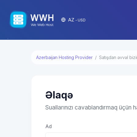
AZ
- USD
Azerbaijan Hosting Provider
Satışdan əvvəl bizi
Əlaqə
Suallarınızı cavablandırmaq üçün ha
Ad