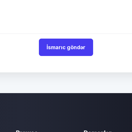
İsmarıc göndər